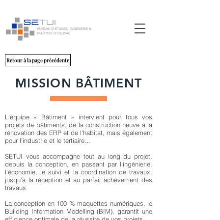
BUREAU D'ÉTUDES, INGÉNIERIE &
MAÎTRISE D'OEUVRE
Retour à la page précédente
MISSION BÂTIMENT
L'équipe « Bâtiment » intervient pour tous vos
projets de bâtiments, de la construction neuve à la
rénovation des ERP et de l'habitat, mais également
pour l'industrie et le tertiaire…
SETUI vous accompagne tout au long du projet,
depuis la conception, en passant par l'ingénierie,
l'économie, le suivi et la coordination de travaux,
jusqu'à la réception et au parfait achèvement des
travaux.
La conception en 100 % maquettes numériques, le
Building Information Modelling (BIM), garantit une
efficience optimale de la réussite de vos projets.